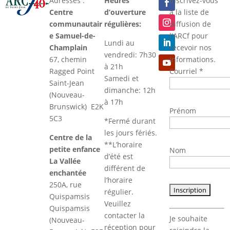
Adresses :
Heures
Inscrivez-vous
Centre
d’ouverture
à la liste de
communautair
régulières:
diffusion de
e Samuel-de-
l'ARCf pour
Lundi au
Champlain
recevoir nos
vendredi: 7h30
67, chemin
informations.
à 21h
Ragged Point
Courriel
*
Samedi et
Saint-Jean
dimanche: 12h
(Nouveau-
à 17h
Brunswick) E2K
Prénom
5C3
*Fermé durant
les jours fériés.
Centre de la
**L’horaire
petite enfance
Nom
d’été est
La Vallée
différent de
enchantée
l’horaire
250A, rue
régulier.
Quispamsis
Veuillez
Quispamsis
Constant
contacter la
Je souhaite
(Nouveau-
Contact
réception pour