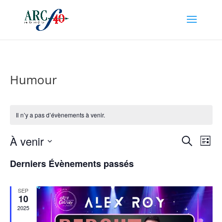
Humour
Il n’y a pas d’évènements à venir.
Recher
Nav
À venir
Recherche
Liste
de
et
Sélectionnez
vu
naviga
Derniers Évènements passés
une
Év
de
date.
vues
SEP
10
Évène
2025