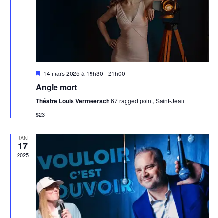
Mis
14 mars 2025 à 19h30
-
21h00
en
Angle mort
avant
Théâtre Louis Vermeersch
67 ragged point, Saint-Jean
$23
JAN
17
2025