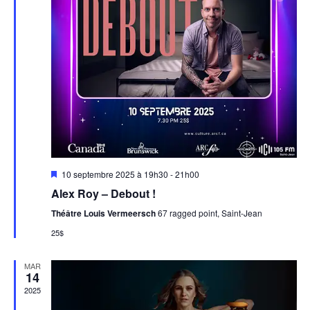
Mis
10 septembre 2025 à 19h30
-
21h00
en
Alex Roy – Debout !
avant
Théâtre Louis Vermeersch
67 ragged point, Saint-Jean
25$
MAR
14
2025