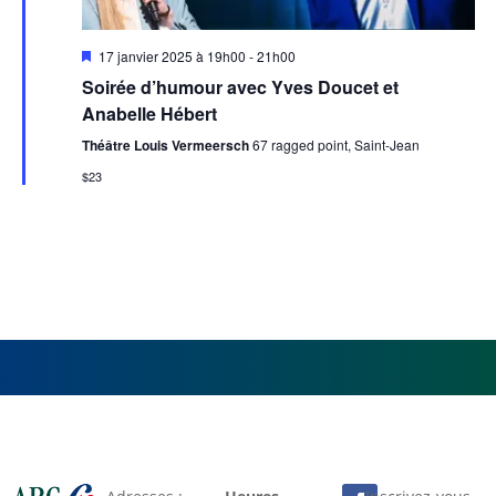
Mis
17 janvier 2025 à 19h00
-
21h00
en
Soirée d’humour avec Yves Doucet et
avant
Anabelle Hébert
Théâtre Louis Vermeersch
67 ragged point, Saint-Jean
$23