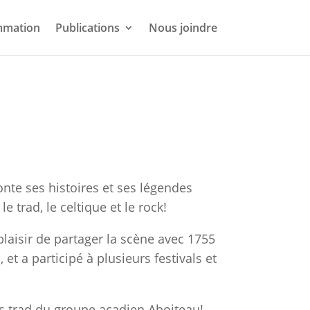
mmation
Publications
Nous joindre
onte ses
histoires et ses légendes
e trad, le celtique et le rock!
laisir de p
artager la scène avec 1755
, et a participé à plusieurs festivals et
es trad du
groupe acadien Aboiteau!