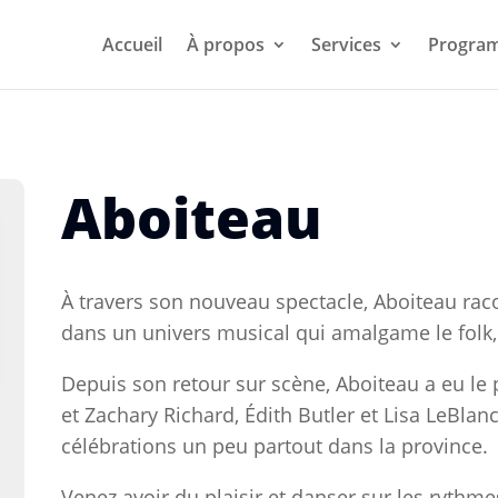
Accueil
À propos
Services
Progra
Aboiteau
À travers son nouveau spectacle, Aboiteau rac
dans un univers musical qui
amalgame le folk, l
Depuis son retour sur scène, Aboiteau a eu le p
et Zachary Richard, Édith Butler
et Lisa LeBlanc
célébrations un peu partout dans la province.
Venez avoir du plaisir et danser sur les rythm