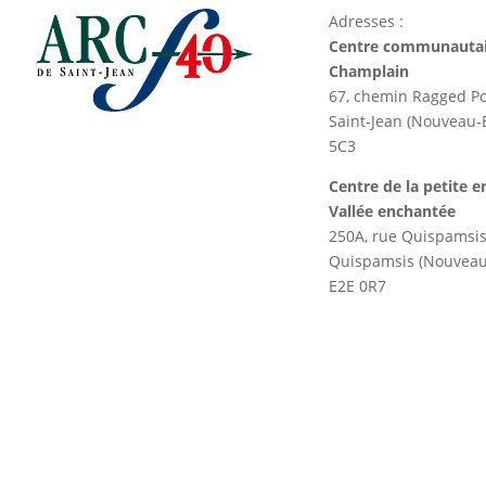
Adresses :
Centre communautai
Champlain
67, chemin Ragged Po
Saint-Jean (Nouveau
5C3
Centre de la petite e
Vallée enchantée
250A, rue Quispamsi
Quispamsis (Nouvea
E2E 0R7