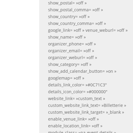
show_postal= »off »
show_postal_comma= »off »
show_country= »off »
show_country_comma= »off »
google_link= »off » venue_weburl= »off »
show_name= »off »
organizer_phone= »off »
organizer_email= »off »
organizer_weburl= »off »
show_category= »off »
show_add_calendar_button= »on »
googlemap= »off »
details_link_color= »#0C71C3″
details_icon_color= »#000000″
website_link= »custom_text »
custom_website_link_text= »Billetterie »
custom_website_link_target= »_blank »
enable_venue_link= »off »
enable_location_link= »off »
module_class= »pa-event-details »