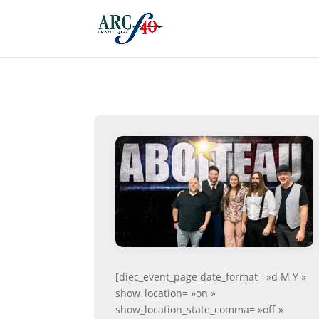
[diec_event_page date_format= »d M Y »
show_location= »on »
show_location_state_comma= »off »