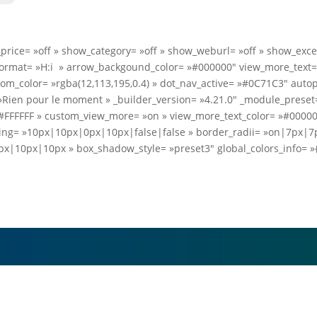
rice= »off » show_category= »off » show_weburl= »off » show_excer
format= »H:i » arrow_backgound_color= »#000000″ view_more_text= 
m_color= »rgba(12,113,195,0.4) » dot_nav_active= »#0C71C3″ auto
ien pour le moment » _builder_version= »4.21.0″ _module_preset= »
 »#FFFFFF » custom_view_more= »on » view_more_text_color= »#00000
ng= »10px|10px|0px|10px|false|false » border_radii= »on|7px|7p
x|10px|10px » box_shadow_style= »preset3″ global_colors_info= »{}