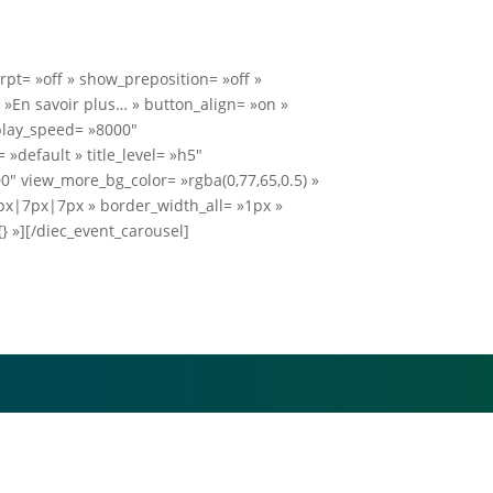
pt= »off » show_preposition= »off »
»En savoir plus… » button_align= »on »
play_speed= »8000″
default » title_level= »h5″
0″ view_more_bg_color= »rgba(0,77,65,0.5) »
x|7px|7px » border_width_all= »1px »
 »][/diec_event_carousel]