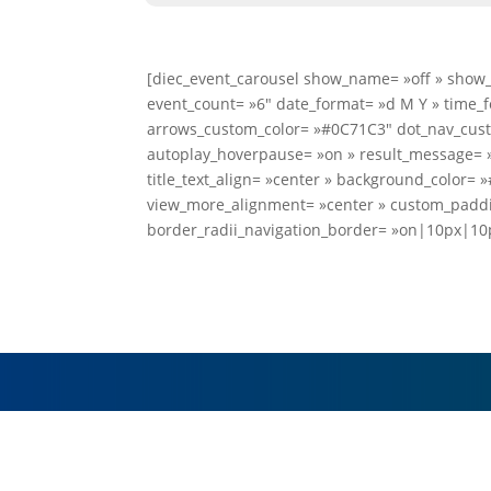
[diec_event_carousel show_name= »off » show_p
event_count= »6″ date_format= »d M Y » time_
arrows_custom_color= »#0C71C3″ dot_nav_custo
autoplay_hoverpause= »on » result_message= »R
title_text_align= »center » background_color=
view_more_alignment= »center » custom_paddi
border_radii_navigation_border= »on|10px|10p