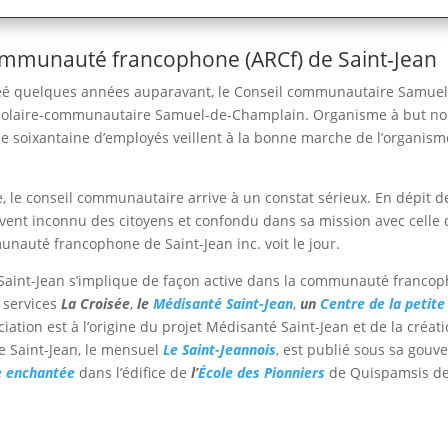
Communauté francophone (ARCf) de Saint-Jean
créé quelques années auparavant, le Conseil communautaire Samuel
e scolaire-communautaire Samuel-de-Champlain. Organisme à but no
e soixantaine d’employés veillent à la bonne marche de l’organism
le conseil communautaire arrive à un constat sérieux. En dépit de s
t inconnu des citoyens et confondu dans sa mission avec celle d
unauté francophone de Saint-Jean inc. voit le jour.
e Saint-Jean s’implique de façon active dans la communauté francoph
 services
La Croisée
,
le
Médisanté Saint-Jean
,
un
Centre de la petite
sociation est à l’origine du projet Médisanté Saint-Jean et de la cré
de Saint-Jean, le mensuel
Le Saint-Jeannois
, est publié sous sa gou
e enchantée
dans l’édifice de
l’
École des Pionniers
de Quispamsis de