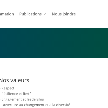
mmation
Publications
Nous joindre
Nos valeurs
– Respect
– Résilience et fierté
– Engagement et leadership
– Ouverture au changement et à la diversité