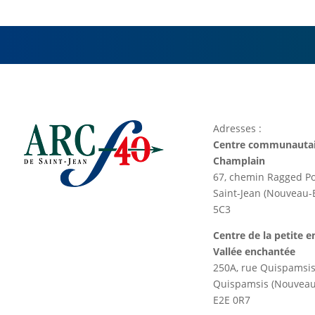
Adresses :
Centre communautai
Champlain
67, chemin Ragged Po
Saint-Jean (Nouveau
5C3
Centre de la petite e
Vallée enchantée
250A, rue Quispamsi
Quispamsis (Nouvea
E2E 0R7