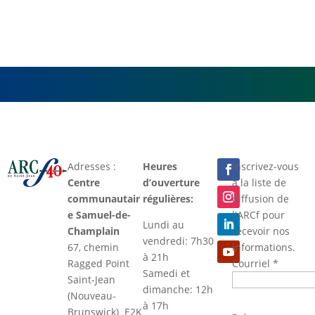
Adresses :
Heures
Inscrivez-vous
Centre
d’ouverture
à la liste de
communautair
régulières:
diffusion de
e Samuel-de-
l'ARCf pour
Lundi au
Champlain
recevoir nos
vendredi: 7h30
67, chemin
informations.
à 21h
Ragged Point
Courriel
*
Samedi et
Saint-Jean
dimanche: 12h
(Nouveau-
à 17h
Brunswick) E2K