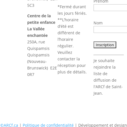
Prénom
5C3
*Fermé durant
les jours fériés.
Centre de la
**L’horaire
petite enfance
Nom
d’été est
La Vallée
différent de
enchantée
l’horaire
250A, rue
régulier.
Quispamsis
Veuillez
Quispamsis
Constant
contacter la
Je souhaite
(Nouveau-
Contact
réception pour
rejoindre la
Brunswick) E2E
Use.
plus de détails.
liste de
0R7
Please
diffusion de
leave
l'ARCf de Saint-
this
Jean.
field
blank.
©ARCf.ca
|
Politique de confidentialité
| Développement et design