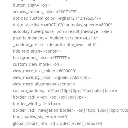
button_align= »on »
arrows_custom_color= »#0C71C3″
dot_nav_custom_color= »rgba(12,113,195,0.4) »
dot_nav_active= »#0C71C3″ autoplay_speed= »8000″
autoplay_hoverpause= »on » result_message= »Rien
pour le moment » _builder_version= »4.21.0″
_module_preset= »default » title_level= »h5″
title_text_align= »center »
background_color= »#FFFFFF »
custom_view_more= »on »
view_more_text_color= »#000000″
view_more_bg_color= »rgba(0,77,65,0.5) »
view_more_alignment= »center »
custom_padding= »10px|10px|0px|10px|false|false »
border_radii= »on|7px|7px|7px|7px »
border_width_all= »1px »
border_radii_navigation_border= »on|10px|10px|10px|10p
box_shadow_style= »preset3″
global_colors_info= »{} »][/diec_event_carousel]