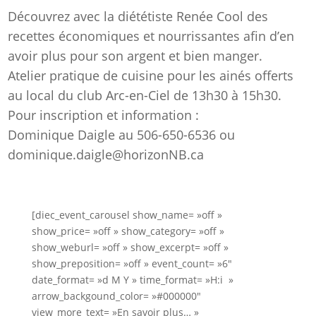
Découvrez avec la diététiste Renée Cool des
recettes économiques et nourrissantes afin d’en
avoir plus pour son argent et bien manger.
Atelier pratique de cuisine pour les ainés offerts
au local du club Arc-en-Ciel de 13h30 à 15h30.
Pour inscription et information :
Dominique Daigle au 506-650-6536 ou
dominique.daigle@horizonNB.ca
[diec_event_carousel show_name= »off »
show_price= »off » show_category= »off »
show_weburl= »off » show_excerpt= »off »
show_preposition= »off » event_count= »6″
date_format= »d M Y » time_format= »H:i »
arrow_backgound_color= »#000000″
view_more_text= »En savoir plus… »