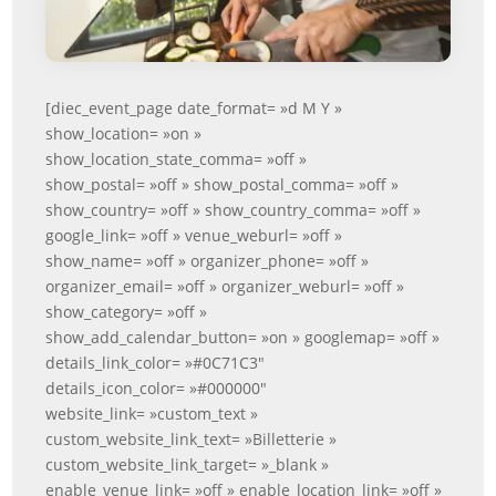
[diec_event_page date_format= »d M Y »
show_location= »on »
show_location_state_comma= »off »
show_postal= »off » show_postal_comma= »off »
show_country= »off » show_country_comma= »off »
google_link= »off » venue_weburl= »off »
show_name= »off » organizer_phone= »off »
organizer_email= »off » organizer_weburl= »off »
show_category= »off »
show_add_calendar_button= »on » googlemap= »off »
details_link_color= »#0C71C3″
details_icon_color= »#000000″
website_link= »custom_text »
custom_website_link_text= »Billetterie »
custom_website_link_target= »_blank »
enable_venue_link= »off » enable_location_link= »off »