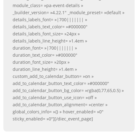
module_class= »pa-event-details »
_builder_version= »4.22.1″ _module_preset= »default »
details_labels_font= »|700||||||| »
details_labels_text_color= »#000000″
details_labels_font_size= »24px »
details_labels_line_height= »1.4em »
duration_font= »|700||||||| »
duration_text_color= »#000000″
duration_font_size= »20px »
duration_line_height= »1.4em »
custom_add_to_calendar_button= »on »
add_to_calendar_button_text_color= »#000000″
add_to_calendar_button_bg_color= »rgba(0,77,65,0.5) »
add_to_calendar_button_use_icon= »off »
add_to_calendar_button_alignment= »center »
global_colors_info= »{} » hover_enabled= »0″
sticky_enabled= »0″][/diec_event_page]