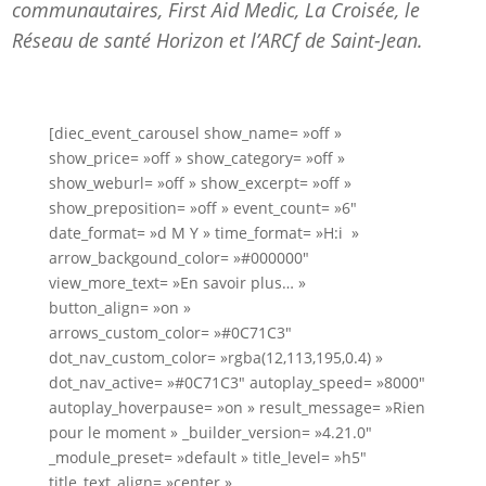
communautaires, First Aid Medic, La Croisée, le
Réseau de santé Horizon et l’ARCf de Saint-Jean.
[diec_event_carousel show_name= »off »
show_price= »off » show_category= »off »
show_weburl= »off » show_excerpt= »off »
show_preposition= »off » event_count= »6″
date_format= »d M Y » time_format= »H:i »
arrow_backgound_color= »#000000″
view_more_text= »En savoir plus… »
button_align= »on »
arrows_custom_color= »#0C71C3″
dot_nav_custom_color= »rgba(12,113,195,0.4) »
dot_nav_active= »#0C71C3″ autoplay_speed= »8000″
autoplay_hoverpause= »on » result_message= »Rien
pour le moment » _builder_version= »4.21.0″
_module_preset= »default » title_level= »h5″
title_text_align= »center »