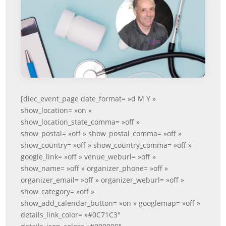
[diec_event_page date_format= »d M Y »
show_location= »on »
show_location_state_comma= »off »
show_postal= »off » show_postal_comma= »off »
show_country= »off » show_country_comma= »off »
google_link= »off » venue_weburl= »off »
show_name= »off » organizer_phone= »off »
organizer_email= »off » organizer_weburl= »off »
show_category= »off »
show_add_calendar_button= »on » googlemap= »off »
details_link_color= »#0C71C3″