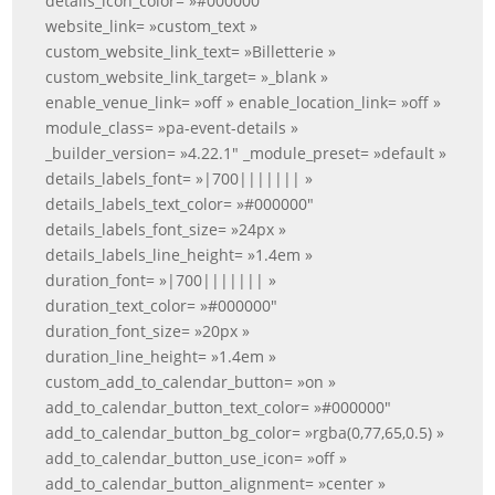
details_icon_color= »#000000″
website_link= »custom_text »
custom_website_link_text= »Billetterie »
custom_website_link_target= »_blank »
enable_venue_link= »off » enable_location_link= »off »
module_class= »pa-event-details »
_builder_version= »4.22.1″ _module_preset= »default »
details_labels_font= »|700||||||| »
details_labels_text_color= »#000000″
details_labels_font_size= »24px »
details_labels_line_height= »1.4em »
duration_font= »|700||||||| »
duration_text_color= »#000000″
duration_font_size= »20px »
duration_line_height= »1.4em »
custom_add_to_calendar_button= »on »
add_to_calendar_button_text_color= »#000000″
add_to_calendar_button_bg_color= »rgba(0,77,65,0.5) »
add_to_calendar_button_use_icon= »off »
add_to_calendar_button_alignment= »center »