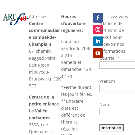
Adresses :
Heures
Inscrivez-vous
Centre
d’ouverture
à la liste de
communautair
régulières:
diffusion de
e Samuel-de-
l'ARCf pour
Lundi au
Champlain
recevoir nos
vendredi: 7h30
67, chemin
informations.
à 21h
Ragged Point
Courriel
*
Samedi et
Saint-Jean
dimanche: 12h
(Nouveau-
à 17h
Brunswick) E2K
Prénom
5C3
*Fermé durant
les jours fériés.
Centre de la
**L’horaire
petite enfance
Nom
d’été est
La Vallée
différent de
enchantée
l’horaire
250A, rue
régulier.
Quispamsis