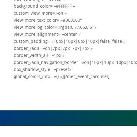
background_color= »#FFFFFF »
custom_view_more= »on »
view_more_text_color= »#000000″
view_more_bg_color= »rgba(0,77,65,0.5) »
view_more_alignment= »center »
custom_padding= »10px|10px|0px|10px|false|false »
border_radii= »on|7px|7px|7px|7px »
border_width_all= »1px »
border_radii_navigation_border= »on|10px|10px|10px|10p
box_shadow_style= »preset3″
global_colors_info= »{} »][/diec_event_carousel]