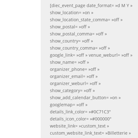
[diec_event_page date_format= »d M Y »
show_location= »on »
show_location_state_comma= »off »
show_postal= »off »
show_postal_comma= »off »
show_country= »off »
show_country_comma= »off »
google_link= »off » venue_weburl= »off »
show_name= »off »
organizer_phone= »off »
organizer_email= »off »
organizer_weburl= »off »
show_category= »off »
show_add_calendar_button= »on »
googlemap= »off »
details_link_color= »#0C71C3″
details_icon_color= »#000000″
website_link= »custom_text »
custom_website_link_text= »Billetterie »