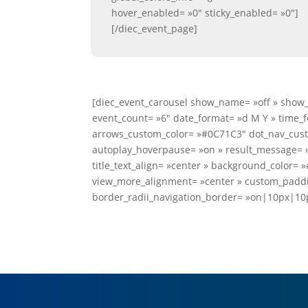
hover_enabled= »0″ sticky_enabled= »0″]
[/diec_event_page]
[diec_event_carousel show_name= »off » show_p
event_count= »6″ date_format= »d M Y » time_
arrows_custom_color= »#0C71C3″ dot_nav_custo
autoplay_hoverpause= »on » result_message= »R
title_text_align= »center » background_color=
view_more_alignment= »center » custom_paddi
border_radii_navigation_border= »on|10px|10p