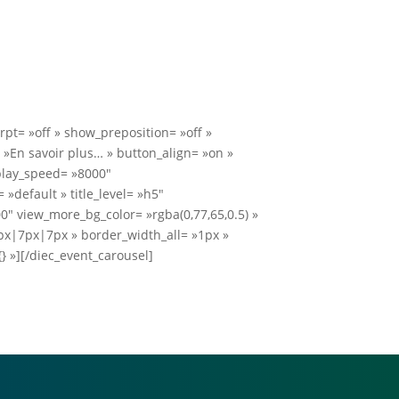
pt= »off » show_preposition= »off »
»En savoir plus… » button_align= »on »
play_speed= »8000″
default » title_level= »h5″
0″ view_more_bg_color= »rgba(0,77,65,0.5) »
x|7px|7px » border_width_all= »1px »
 »][/diec_event_carousel]