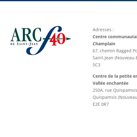
Adresses :
Centre communautai
Champlain
67, chemin Ragged Po
Saint-Jean (Nouveau
5C3
Centre de la petite e
Vallée enchantée
250A, rue Quispamsi
Quispamsis (Nouvea
E2E 0R7