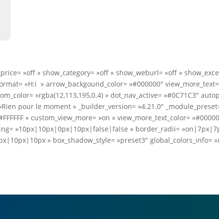
rice= »off » show_category= »off » show_weburl= »off » show_excer
format= »H:i » arrow_backgound_color= »#000000″ view_more_text= 
m_color= »rgba(12,113,195,0.4) » dot_nav_active= »#0C71C3″ auto
ien pour le moment » _builder_version= »4.21.0″ _module_preset= »
 »#FFFFFF » custom_view_more= »on » view_more_text_color= »#00000
ng= »10px|10px|0px|10px|false|false » border_radii= »on|7px|7p
x|10px|10px » box_shadow_style= »preset3″ global_colors_info= »{}