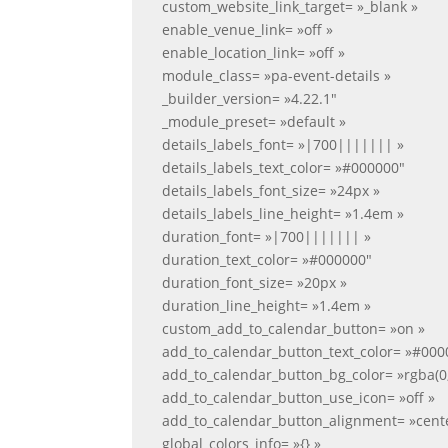
custom_website_link_target= »_blank »
enable_venue_link= »off »
enable_location_link= »off »
module_class= »pa-event-details »
_builder_version= »4.22.1″
_module_preset= »default »
details_labels_font= »|700||||||| »
details_labels_text_color= »#000000″
details_labels_font_size= »24px »
details_labels_line_height= »1.4em »
duration_font= »|700||||||| »
duration_text_color= »#000000″
duration_font_size= »20px »
duration_line_height= »1.4em »
custom_add_to_calendar_button= »on »
add_to_calendar_button_text_color= »#000
add_to_calendar_button_bg_color= »rgba(0,
add_to_calendar_button_use_icon= »off »
add_to_calendar_button_alignment= »cent
global_colors_info= »{} »