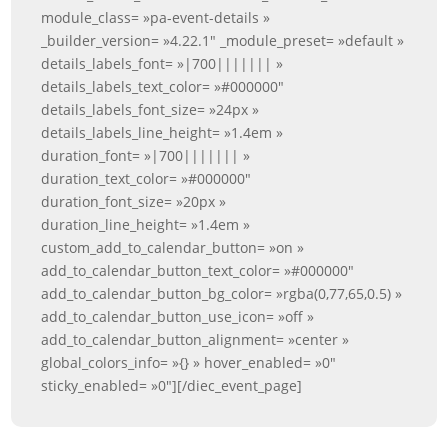
module_class= »pa-event-details »
_builder_version= »4.22.1″ _module_preset= »default »
details_labels_font= »|700||||||| »
details_labels_text_color= »#000000″
details_labels_font_size= »24px »
details_labels_line_height= »1.4em »
duration_font= »|700||||||| »
duration_text_color= »#000000″
duration_font_size= »20px »
duration_line_height= »1.4em »
custom_add_to_calendar_button= »on »
add_to_calendar_button_text_color= »#000000″
add_to_calendar_button_bg_color= »rgba(0,77,65,0.5) »
add_to_calendar_button_use_icon= »off »
add_to_calendar_button_alignment= »center »
global_colors_info= »{} » hover_enabled= »0″
sticky_enabled= »0″][/diec_event_page]