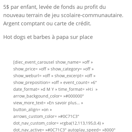
5$ par enfant, levée de fonds au profit du
nouveau terrain de jeu scolaire-communautaire.
Argent comptant ou carte de crédit.
Hot dogs et barbes à papa sur place
[diec_event_carousel show_name= »off »
show_price= »off » show_category= »off »
show_weburl= »off » show_excerpt= »off »
show_preposition= »off » event_count= »6″
date_format= »d M Y » time_format= »H:i »
arrow_backgound_color= »#000000″
view_more_text= »En savoir plus… »
button_align= »on »
arrows_custom_color= »#0C71C3″
dot_nav_custom_color= »rgba(12,113,195,0.4) »
dot_nav_active= »#0C71C3″ autoplay_speed= »8000″