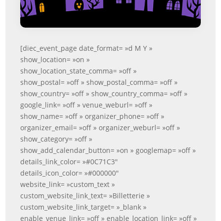
[diec_event_page date_format= »d M Y »
show_location= »on »
show_location_state_comma= »off »
show_postal= »off » show_postal_comma= »off »
show_country= »off » show_country_comma= »off »
google_link= »off » venue_weburl= »off »
show_name= »off » organizer_phone= »off »
organizer_email= »off » organizer_weburl= »off »
show_category= »off »
show_add_calendar_button= »on » googlemap= »off »
details_link_color= »#0C71C3″
details_icon_color= »#000000″
website_link= »custom_text »
custom_website_link_text= »Billetterie »
custom_website_link_target= »_blank »
enable_venue_link= »off » enable_location_link= »off »