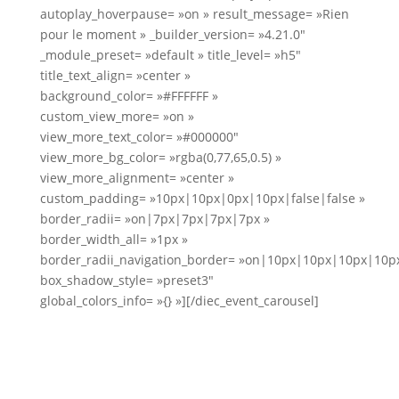
autoplay_hoverpause= »on » result_message= »Rien
pour le moment » _builder_version= »4.21.0″
_module_preset= »default » title_level= »h5″
title_text_align= »center »
background_color= »#FFFFFF »
custom_view_more= »on »
view_more_text_color= »#000000″
view_more_bg_color= »rgba(0,77,65,0.5) »
view_more_alignment= »center »
custom_padding= »10px|10px|0px|10px|false|false »
border_radii= »on|7px|7px|7px|7px »
border_width_all= »1px »
border_radii_navigation_border= »on|10px|10px|10px|10p
box_shadow_style= »preset3″
global_colors_info= »{} »][/diec_event_carousel]