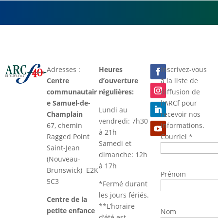
Adresses :
Heures
Inscrivez-vous
Centre
d’ouverture
à la liste de
communautair
régulières:
diffusion de
e Samuel-de-
l'ARCf pour
Lundi au
Champlain
recevoir nos
vendredi: 7h30
67, chemin
informations.
à 21h
Ragged Point
Courriel
*
Samedi et
Saint-Jean
dimanche: 12h
(Nouveau-
à 17h
Brunswick) E2K
Prénom
5C3
*Fermé durant
les jours fériés.
Centre de la
**L’horaire
petite enfance
Nom
d’été est