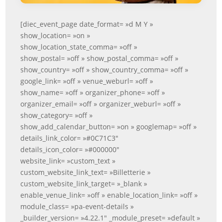
[diec_event_page date_format= »d M Y »
show_location= »on »
show_location_state_comma= »off »
show_postal= »off » show_postal_comma= »off »
show_country= »off » show_country_comma= »off »
google_link= »off » venue_weburl= »off »
show_name= »off » organizer_phone= »off »
organizer_email= »off » organizer_weburl= »off »
show_category= »off »
show_add_calendar_button= »on » googlemap= »off »
details_link_color= »#0C71C3″
details_icon_color= »#000000″
website_link= »custom_text »
custom_website_link_text= »Billetterie »
custom_website_link_target= »_blank »
enable_venue_link= »off » enable_location_link= »off »
module_class= »pa-event-details »
_builder_version= »4.22.1″ _module_preset= »default »