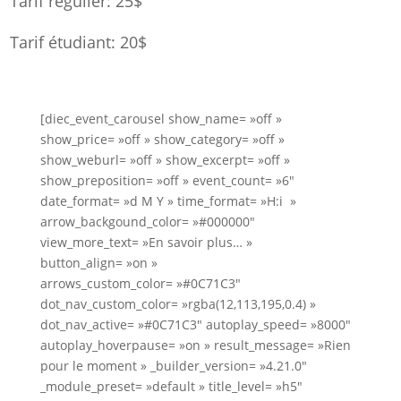
Tarif régulier: 25$
Tarif étudiant: 20$
[diec_event_carousel show_name= »off »
show_price= »off » show_category= »off »
show_weburl= »off » show_excerpt= »off »
show_preposition= »off » event_count= »6″
date_format= »d M Y » time_format= »H:i »
arrow_backgound_color= »#000000″
view_more_text= »En savoir plus… »
button_align= »on »
arrows_custom_color= »#0C71C3″
dot_nav_custom_color= »rgba(12,113,195,0.4) »
dot_nav_active= »#0C71C3″ autoplay_speed= »8000″
autoplay_hoverpause= »on » result_message= »Rien
pour le moment » _builder_version= »4.21.0″
_module_preset= »default » title_level= »h5″