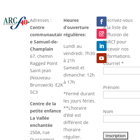
Adresses :
Heures
Inscrivez-vous
Centre
d’ouverture
à la liste de
communautair
régulières:
diffusion de
e Samuel-de-
l'ARCf pour
Lundi au
Champlain
recevoir nos
vendredi: 7h30
67, chemin
informations.
à 21h
Ragged Point
Courriel
*
Samedi et
Saint-Jean
dimanche: 12h
(Nouveau-
à 17h
Brunswick) E2K
Prénom
5C3
*Fermé durant
les jours fériés.
Centre de la
**L’horaire
petite enfance
Nom
d’été est
La Vallée
différent de
enchantée
l’horaire
250A, rue
régulier.
Quispamsis