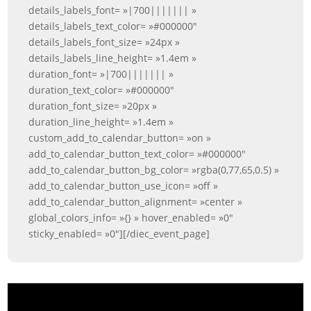
details_labels_font= »|700||||||| »
details_labels_text_color= »#000000″
details_labels_font_size= »24px »
details_labels_line_height= »1.4em »
duration_font= »|700||||||| »
duration_text_color= »#000000″
duration_font_size= »20px »
duration_line_height= »1.4em »
custom_add_to_calendar_button= »on »
add_to_calendar_button_text_color= »#000000″
add_to_calendar_button_bg_color= »rgba(0,77,65,0.5) »
add_to_calendar_button_use_icon= »off »
add_to_calendar_button_alignment= »center »
global_colors_info= »{} » hover_enabled= »0″
sticky_enabled= »0″][/diec_event_page]