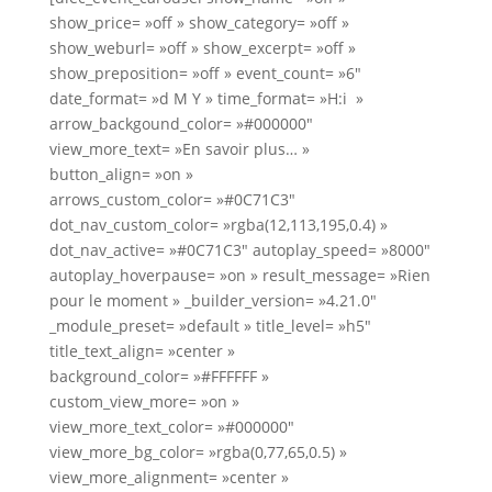
show_price= »off » show_category= »off »
show_weburl= »off » show_excerpt= »off »
show_preposition= »off » event_count= »6″
date_format= »d M Y » time_format= »H:i »
arrow_backgound_color= »#000000″
view_more_text= »En savoir plus… »
button_align= »on »
arrows_custom_color= »#0C71C3″
dot_nav_custom_color= »rgba(12,113,195,0.4) »
dot_nav_active= »#0C71C3″ autoplay_speed= »8000″
autoplay_hoverpause= »on » result_message= »Rien
pour le moment » _builder_version= »4.21.0″
_module_preset= »default » title_level= »h5″
title_text_align= »center »
background_color= »#FFFFFF »
custom_view_more= »on »
view_more_text_color= »#000000″
view_more_bg_color= »rgba(0,77,65,0.5) »
view_more_alignment= »center »