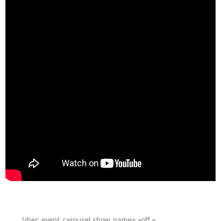
[diec_event_carousel show_name= »off »