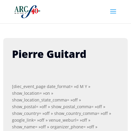
Pierre Guitard
[diec_event_page date_format= »d M Y »
show_location= »on »
show_location_state_comma= »off »
show_postal= »off » show_postal_comma= »off »
show_country= »off » show_country_comma= »off »
google_link= »off » venue_weburl= »off »
show_name= »off » organizer_phone= »off »