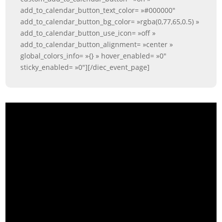
add_to_calendar_button_text_color= »#000000″
add_to_calendar_button_bg_color= »rgba(0,77,65,0.5) »
add_to_calendar_button_use_icon= »off »
add_to_calendar_button_alignment= »center »
global_colors_info= »{} » hover_enabled= »0″
sticky_enabled= »0″][/diec_event_page]