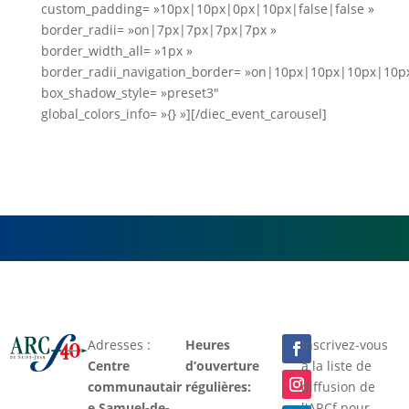
custom_padding= »10px|10px|0px|10px|false|false »
border_radii= »on|7px|7px|7px|7px »
border_width_all= »1px »
border_radii_navigation_border= »on|10px|10px|10px|10p
box_shadow_style= »preset3″
global_colors_info= »{} »][/diec_event_carousel]
Adresses :
Heures
Inscrivez-vous
Centre
d’ouverture
à la liste de
communautair
régulières:
diffusion de
e Samuel-de-
l'ARCf pour