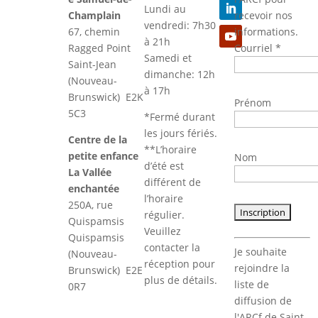
Lundi au
Champlain
recevoir nos
vendredi: 7h30
67, chemin
informations.
à 21h
Ragged Point
Courriel
*
Samedi et
Saint-Jean
dimanche: 12h
(Nouveau-
à 17h
Brunswick) E2K
Prénom
5C3
*Fermé durant
les jours fériés.
Centre de la
**L’horaire
petite enfance
Nom
d’été est
La Vallée
différent de
enchantée
l’horaire
250A, rue
régulier.
Quispamsis
Veuillez
Quispamsis
Constant
contacter la
Je souhaite
(Nouveau-
Contact
réception pour
rejoindre la
Brunswick) E2E
Use.
plus de détails.
liste de
0R7
Please
diffusion de
leave
l'ARCf de Saint-