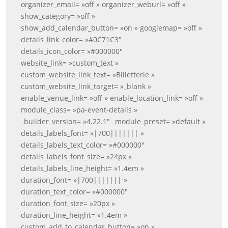
organizer_email= »off » organizer_weburl= »off »
show_category= »off »
show_add_calendar_button= »on » googlemap= »off »
details_link_color= »#0C71C3″
details_icon_color= »#000000″
website_link= »custom_text »
custom_website_link_text= »Billetterie »
custom_website_link_target= »_blank »
enable_venue_link= »off » enable_location_link= »off »
module_class= »pa-event-details »
_builder_version= »4.22.1″ _module_preset= »default »
details_labels_font= »|700||||||| »
details_labels_text_color= »#000000″
details_labels_font_size= »24px »
details_labels_line_height= »1.4em »
duration_font= »|700||||||| »
duration_text_color= »#000000″
duration_font_size= »20px »
duration_line_height= »1.4em »
custom_add_to_calendar_button= »on »