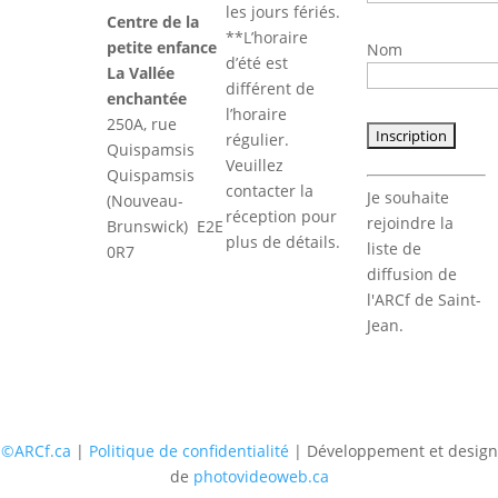
les jours fériés.
Centre de la
**L’horaire
petite enfance
Nom
d’été est
La Vallée
différent de
enchantée
l’horaire
250A, rue
régulier.
Quispamsis
Veuillez
Quispamsis
Constant
contacter la
Je souhaite
(Nouveau-
Contact
réception pour
rejoindre la
Brunswick) E2E
Use.
plus de détails.
liste de
0R7
Please
diffusion de
leave
l'ARCf de Saint-
this
Jean.
field
blank.
©ARCf.ca
|
Politique de confidentialité
| Développement et design
de
photovideoweb.ca