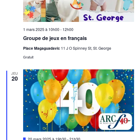
1 mars 2025 à 10h00
-
12h00
Groupe de jeux en français
Place Magaguadavic
11 J O Spinney St, St. George
Gratuit
JEU
20
Mis
20 mars 2025 à 19h30
-
21h30