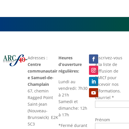
Adresses :
Heures
Inscrivez-vous
Centre
d’ouverture
à la liste de
communautair
régulières:
diffusion de
e Samuel-de-
l'ARCf pour
Lundi au
Champlain
recevoir nos
vendredi: 7h30
67, chemin
informations.
à 21h
Ragged Point
Courriel
*
Samedi et
Saint-Jean
dimanche: 12h
(Nouveau-
à 17h
Brunswick) E2K
Prénom
5C3
*Fermé durant