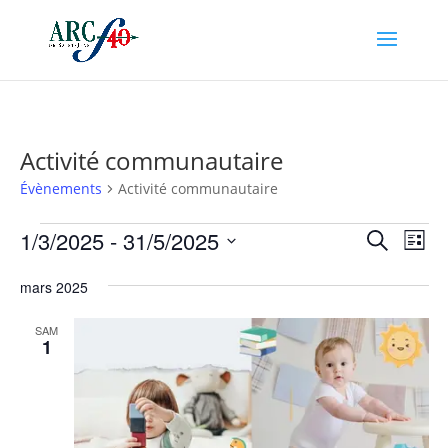
Activité communautaire
Évènements
Activité communautaire
Évènements
Recher
Nav
1/3/2025
 - 
31/5/2025
Recherche
Liste
de
et
Sélectionnez
vu
naviga
mars 2025
une
Év
de
date.
SAM
vues
1
Évène