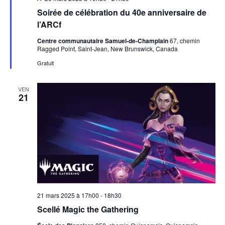
en
Soirée de célébration du 40e anniversaire de
avant
l’ARCf
Centre communautaire Samuel-de-Champlain
67, chemin
Ragged Point, Saint-Jean, New Brunswick, Canada
Gratuit
VEN
21
21 mars 2025 à 17h00
-
18h30
Scellé Magic the Gathering