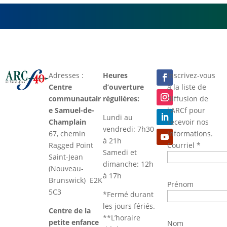
Adresses :
Heures
Inscrivez-vous
Centre
d’ouverture
à la liste de
communautair
régulières:
diffusion de
e Samuel-de-
l'ARCf pour
Lundi au
Champlain
recevoir nos
vendredi: 7h30
67, chemin
informations.
à 21h
Ragged Point
Courriel
*
Samedi et
Saint-Jean
dimanche: 12h
(Nouveau-
à 17h
Brunswick) E2K
Prénom
5C3
*Fermé durant
les jours fériés.
Centre de la
**L’horaire
petite enfance
Nom