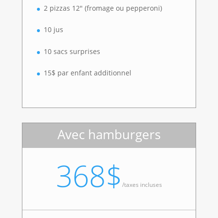
2 pizzas 12″ (fromage ou pepperoni)
10 jus
10 sacs surprises
15$ par enfant additionnel
Avec hamburgers
368$
/
taxes incluses