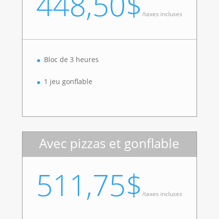
448,50$
/
taxes incluses
Bloc de 3 heures
1 jeu gonflable
Avec pizzas et gonflable
511,75$
/
taxes incluses